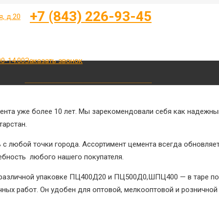
+7 (843) 226-93-45
я, д.20
Заказать звонок
00-14.00
нта уже более 10 лет. Мы зарекомендовали себя как надежны
тарстан.
ь с любой точки города. Ассортимент цемента всегда обновляет
ебность любого нашего покупателя.
азличной упаковке ПЦ400Д20 и ПЦ500Д0,ШПЦ400 — в таре по 25 
чных работ. Он удобен для оптовой, мелкооптовой и рознично