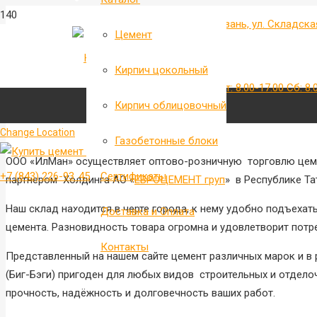
г. Казань, ул. Складска
Цемент
Кирпич цокольный
Пн-пт: 8.00-17.00 Сб: 8.
Кирпич облицовочный
Change Location
Газобетонные блоки
ООО «ИлМан» осуществляет оптово-розничную торговлю цеме
+7 (843) 226-93-45
Сертификаты
партнером Холдинга АО «
ЕВРОЦЕМЕНТ груп
» в Республике Та
Наш склад находится в черте города, к нему удобно подъехат
Доставка и Оплата
цемента. Разновидность товара огромна и удовлетворит потр
Контакты
Представленный на нашем сайте цемент различных марок и в р
(Биг-Бэги) пригоден для любых видов строительных и отдело
прочность, надёжность и долговечность ваших работ.