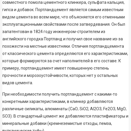
совместного помола цементного клинкера, сульфата кальция,
гипса и добавок. Портландцемент является самым известным
видом цемента во всем мире, что объясняется его отменными
эксплуатационными свойствами после затвердевания. Он был
запатентован в 1824 году инженером-строителем из
английского городка Портланд и получил свое название из-за
похожести на местные известняки. Отличия портландцемента
от классического цемента определяются его характеристиками,
которые формируются за счет наполнителей в его составе. К
примеру, портландцемент имеет повышенную степень
прочности и морозоустойчивости, которых нет у остальных
видов цемента.
При необходимости получить портландцемент с какими-то
конкретными характеристиками, в клинкер добавляются
различные силикаты, алюминаты (СaO; SiO2; Al2O3; Fe2O3; MgO;
SO3). В стандартный цемент же добавляются пластификаторы и
минеральные добавки (кремнеземистые отходы, пемза,
вулканические туфы).